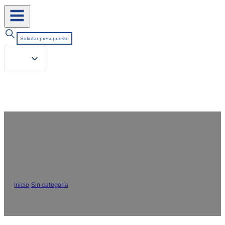
Solicitar presupuesto
Soportes de tintura: Esenciales
para la tintura textil de alta calidad
Inicio
/
Sin categoría
/
Soportes de tintura: Esenciales para la tintura
textil de alta calidad