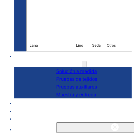
Lana
Lino
Seda
Otros
I+D
Servicios
Solución a medida
Pruebas de tejidos
Pruebas auxiliares
Muestra y entrega
Acerca de
Blogs y noticias
Póngase en contacto con