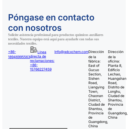
Póngase en contacto
con nosotros
Solicite asistencia profesional para productos químicos auxiliares
textiles. Nuestro equipo está aquí para ayudarle con todas sus
necesidades textiles.
+86-
Info@gdcxchem.com
Dirección
Dirección
Línea
directa de
18946995563
de la
de la
reclamaciones:
fábrica:
oficina:
+86-
East of
Planta 8,
15766227459
Gucuo
Edificio
Section,
Lechao,
Sishen
Huangshan
Road,
Road,
Liangying
Distrito de
Town,
Longhu,
Chaonan
Ciudad de
District,
Shantou,
Ciudad de
Provincia
Shantou,
de
Provincia
Guangdong,
de
China
Guangdong,
China