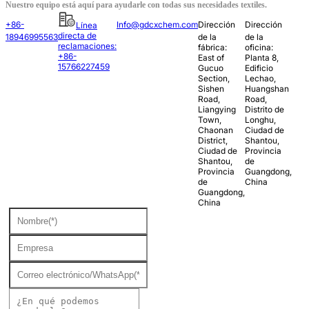
Nuestro equipo está aquí para ayudarle con todas sus necesidades textiles.
+86-
Info@gdcxchem.com
Dirección
Dirección
Línea
directa de
18946995563
de la
de la
reclamaciones:
fábrica:
oficina:
+86-
East of
Planta 8,
15766227459
Gucuo
Edificio
Section,
Lechao,
Sishen
Huangshan
Road,
Road,
Liangying
Distrito de
Town,
Longhu,
Chaonan
Ciudad de
District,
Shantou,
Ciudad de
Provincia
Shantou,
de
Provincia
Guangdong,
de
China
Guangdong,
China