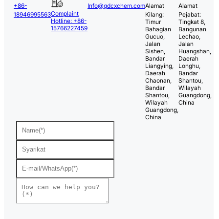
+86-
Info@gdcxchem.com
Alamat
Alamat
Complaint
18946995563
Kilang:
Pejabat:
Hotline: +86-
Timur
Tingkat 8,
15766227459
Bahagian
Bangunan
Gucuo,
Lechao,
Jalan
Jalan
Sishen,
Huangshan,
Bandar
Daerah
Liangying,
Longhu,
Daerah
Bandar
Chaonan,
Shantou,
Bandar
Wilayah
Shantou,
Guangdong,
Wilayah
China
Guangdong,
China