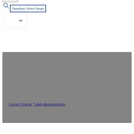
Dapatkan Sebut Harga
Pembawa Pewarna: Penting untuk
Pencelupan Tekstil Berkualiti
Tinggi
Laman Utama
/
Tidak dikategorikan
/
Pembawa Pewarna: Penting untuk
Pencelupan Tekstil Berkualiti Tinggi