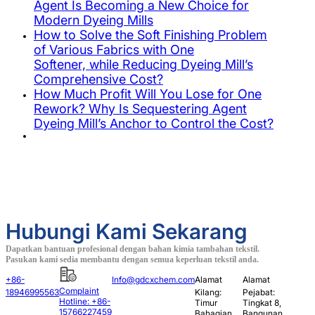
Agent Is Becoming a New Choice for
Modern Dyeing Mills
How to Solve the Soft Finishing Problem
of Various Fabrics with One
Softener, while Reducing Dyeing Mill’s
Comprehensive Cost?
How Much Profit Will You Lose for One
Rework? Why Is Sequestering Agent
Dyeing Mill’s Anchor to Control the Cost?
Hubungi Kami Sekarang
Dapatkan bantuan profesional dengan bahan kimia tambahan tekstil.
Pasukan kami sedia membantu dengan semua keperluan tekstil anda.
+86-
Info@gdcxchem.com
Alamat
Alamat
Complaint
18946995563
Kilang:
Pejabat:
Hotline: +86-
Timur
Tingkat 8,
15766227459
Bahagian
Bangunan