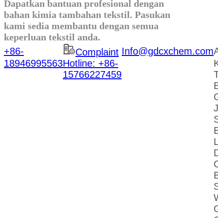
Dapatkan bantuan profesional dengan
bahan kimia tambahan tekstil. Pasukan
kami sedia membantu dengan semua
keperluan tekstil anda.
+86-
Info@gdcxchem.com
Complaint
18946995563
Hotline: +86-
K
15766227459
L