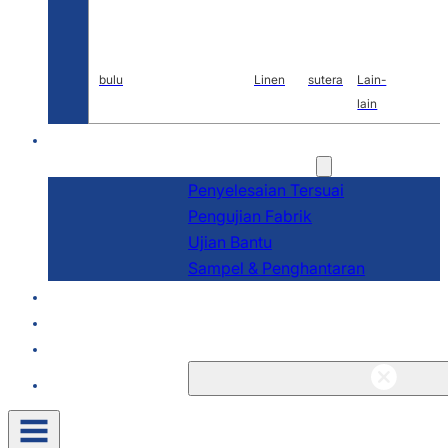
bulu
Linen
sutera
Lain-
lain
P&P
Perkhidmatan
Penyelesaian Tersuai
Pengujian Fabrik
Ujian Bantu
Sampel & Penghantaran
Tentang
Blog & Berita
Kenalan