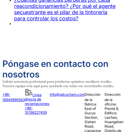
reacondicionamiento? ¿Por qué el agente
secuestrante es el pilar de la tintorería
para controlar los costos?
Póngase en contacto con
nosotros
Solicite asistencia profesional para productos químicos auxiliares textiles.
Nuestro equipo está aquí para ayudarle con todas sus necesidades textiles.
+86-
Info@gdcxchem.com
Dirección
Dirección
Línea
directa de
18946995563
de la
de la
reclamaciones:
fábrica:
oficina:
+86-
East of
Planta 8,
15766227459
Gucuo
Edificio
Section,
Lechao,
Sishen
Huangshan
Road,
Road,
Liangying
Distrito de