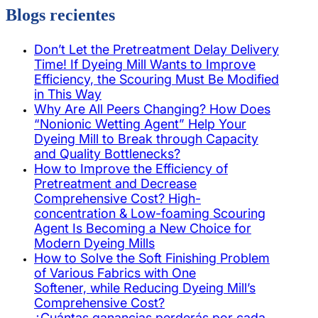
Blogs recientes
Don’t Let the Pretreatment Delay Delivery
Time! If Dyeing Mill Wants to Improve
Efficiency, the Scouring Must Be Modified
in This Way
Why Are All Peers Changing? How Does
“Nonionic Wetting Agent” Help Your
Dyeing Mill to Break through Capacity
and Quality Bottlenecks?
How to Improve the Efficiency of
Pretreatment and Decrease
Comprehensive Cost? High-
concentration & Low-foaming Scouring
Agent Is Becoming a New Choice for
Modern Dyeing Mills
How to Solve the Soft Finishing Problem
of Various Fabrics with One
Softener, while Reducing Dyeing Mill’s
Comprehensive Cost?
¿Cuántas ganancias perderás por cada