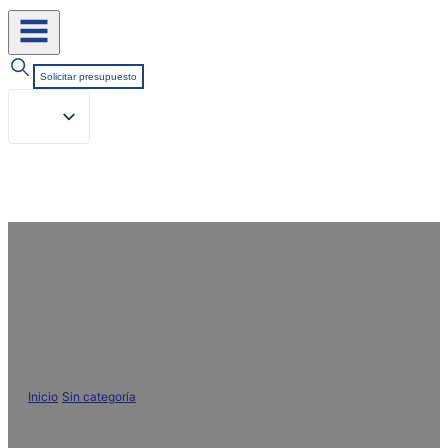
Solicitar presupuesto
Agente de secado rápido para
poliéster: Mejora la comodidad y
el rendimiento de los tejidos
Inicio
/
Sin categoría
/
Agente de secado rápido para poliéster: Mejora la
comodidad y el rendimiento de los tejidos