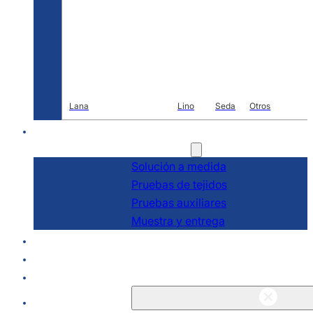
Lana
Lino
Seda
Otros
I+D
Servicios
Solución a medida
Pruebas de tejidos
Pruebas auxiliares
Muestra y entrega
Acerca de
Blogs y noticias
Póngase en contacto con