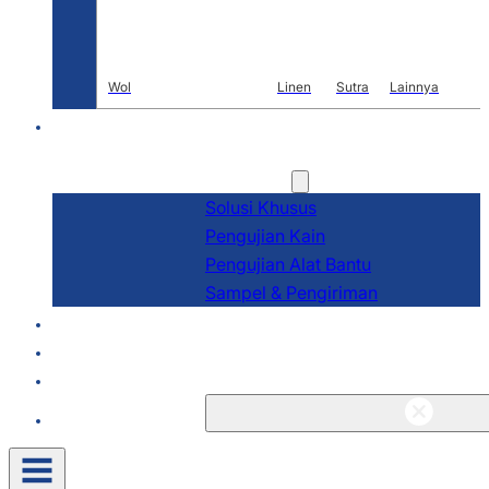
Wol
Linen
Sutra
Lainnya
PENELITIAN DAN
PENGEMBANGAN
Layanan
Solusi Khusus
Pengujian Kain
Pengujian Alat Bantu
Sampel & Pengiriman
Tentang
Blog & Berita
Kontak