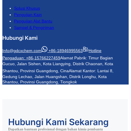
Solusi Khusus
Pengujian Kain
Pengujian Alat Bantu
Sampel & Pengiriman
Hubungi Kami
Info@gdcxchem.com
+86-18946995563
Hotline
Pengaduan: +86-15766227459
Alamat Pabrik: Timur Bagian
Gucuo, Jalan Sishen, Kota Liangying, Distrik Chaonan, Kota
Shantou, Provinsi Guangdong, Cina
Alamat Kantor: Lantai 8,
Gedung Lechao, Jalan Huangshan, Distrik Longhu, Kota
Shantou, Provinsi Guangdong, Tiongkok
Hubungi Kami Sekarang
Dapatkan bantuan profesional dengan bahan kimia pembantu