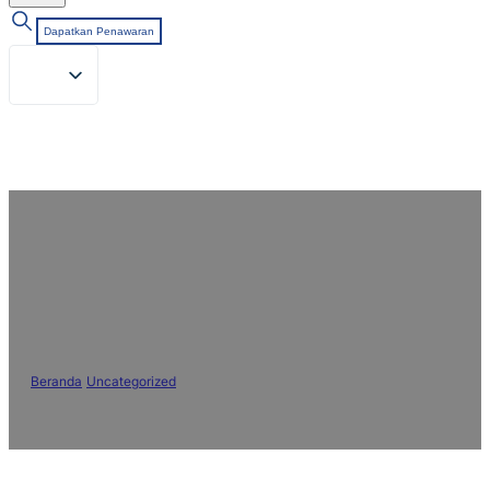
Dapatkan Penawaran
Bahan Kering Cepat Lembab
untuk Poliester: Tingkatkan
Kenyamanan & Performa Kain
Beranda
/
Uncategorized
/
Bahan Kering Cepat Lembab untuk Poliester:
Tingkatkan Kenyamanan & Performa Kain