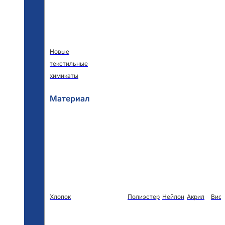
Новые
текстильные
химикаты
Материал
Хлопок
Полиэстер
Нейлон
Акрил
Виск