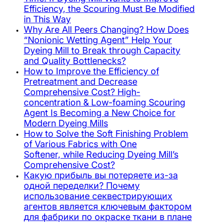
Efficiency, the Scouring Must Be Modified
in This Way
Why Are All Peers Changing? How Does
“Nonionic Wetting Agent” Help Your
Dyeing Mill to Break through Capacity
and Quality Bottlenecks?
How to Improve the Efficiency of
Pretreatment and Decrease
Comprehensive Cost? High-
concentration & Low-foaming Scouring
Agent Is Becoming a New Choice for
Modern Dyeing Mills
How to Solve the Soft Finishing Problem
of Various Fabrics with One
Softener, while Reducing Dyeing Mill’s
Comprehensive Cost?
Какую прибыль вы потеряете из-за
одной переделки? Почему
использование секвестрирующих
агентов является ключевым фактором
для фабрики по окраске ткани в плане