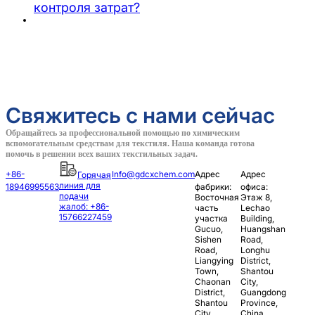
контроля затрат?
Свяжитесь с нами сейчас
Обращайтесь за профессиональной помощью по химическим
вспомогательным средствам для текстиля. Наша команда готова
помочь в решении всех ваших текстильных задач.
+86-
Info@gdcxchem.com
Адрес
Адрес
Горячая
линия для
18946995563
фабрики:
офиса:
подачи
Восточная
Этаж 8,
жалоб: +86-
часть
Lechao
15766227459
участка
Building,
Gucuo,
Huangshan
Sishen
Road,
Road,
Longhu
Liangying
District,
Town,
Shantou
Chaonan
City,
District,
Guangdong
Shantou
Province,
City,
China