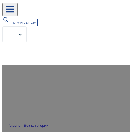
Получить цитату
BLUELAKECHEM приглашает
вас вместе посетить 50-ю
международную выставку
DYE+CHEM BRAZIL EXPO 2025
Главная
/
Без категории
/
BLUELAKECHEM приглашает вас вместе
посетить 50-ю международную выставку DYE+CHEM BRAZIL