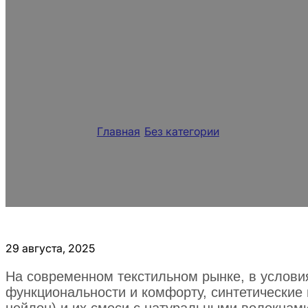
Высокоэффектив
волокон, обеспе
впитывание и ст
Главная
/
Без категории
/
Высокоэффектив
впитывание и стирку
29 августа, 2025
На современном текстильном рынке, в услови
функциональности и комфорту, синтетические 
нейлон) и их смеси с натуральными волокнам