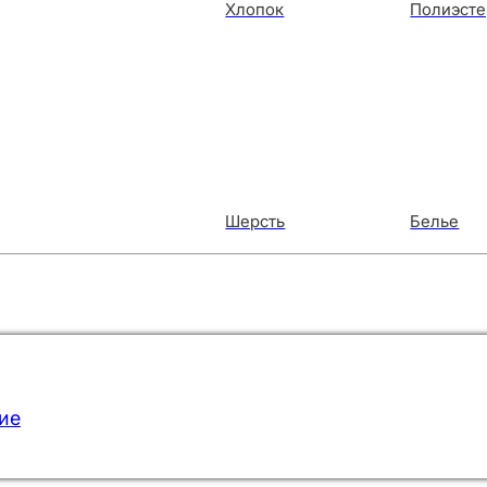
Хлопок
Полиэсте
Шерсть
Белье
ие