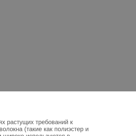
ный химический смягчит
чивающий длительную мя
ирку
ный химический смягчитель для волокон, обеспечивающ
ях растущих требований к
волокна (такие как полиэстер и
и широко используются в