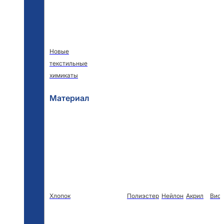
Новые
текстильные
химикаты
Материал
Хлопок
Полиэстер
Нейлон
Акрил
Виск