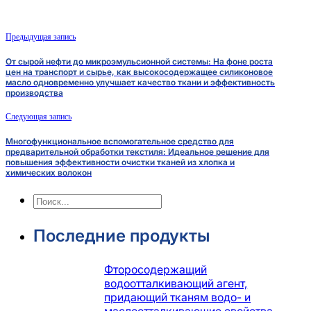
Предыдущая запись
От сырой нефти до микроэмульсионной системы: На фоне роста
цен на транспорт и сырье, как высокосодержащее силиконовое
масло одновременно улучшает качество ткани и эффективность
производства
Следующая запись
Многофункциональное вспомогательное средство для
предварительной обработки текстиля: Идеальное решение для
повышения эффективности очистки тканей из хлопка и
химических волокон
Поиск
Последние продукты
Фторосодержащий
водоотталкивающий агент,
придающий тканям водо- и
маслоотталкивающие свойства