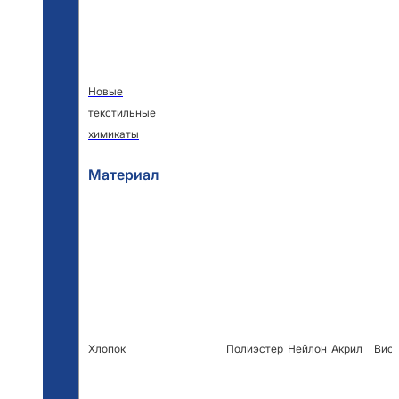
Новые
текстильные
химикаты
Материал
Хлопок
Полиэстер
Нейлон
Акрил
Виск