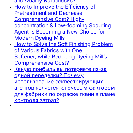
and Quality Bottlenecks?
How to Improve the Efficiency of
Pretreatment and Decrease
Comprehensive Cost? High-
concentration & Low-foaming Scouring
Agent Is Becoming a New Choice for
Modern Dyeing Mills
How to Solve the Soft Finishing Problem
of Various Fabrics with One
Softener, while Reducing Dyeing Mill’s
Comprehensive Cost?
Какую прибыль вы потеряете из-за
одной переделки? Почему
использование секвестрирующих
агентов является ключевым фактором
для фабрики по окраске ткани в плане
контроля затрат?