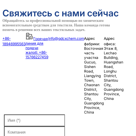
Свяжитесь с нами сейчас
Обращайтесь за профессиональной помощью по химическим
вспомогательным средствам для текстиля. Наша команда готова
помочь в решении всех ваших текстильных задач.
+86-
Info@gdcxchem.com
Адрес
Адрес
Горячая
линия для
18946995563
фабрики:
офиса:
подачи
Восточная
Этаж 8,
жалоб: +86-
часть
Lechao
15766227459
участка
Building,
Gucuo,
Huangshan
Sishen
Road,
Road,
Longhu
Liangying
District,
Town,
Shantou
Chaonan
City,
District,
Guangdong
Shantou
Province,
City,
China
Guangdong
Province,
China