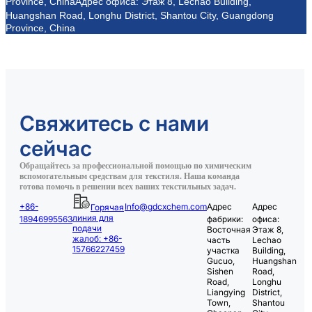
Province, China
Адрес офиса: Этаж 8, Lechao Building,
Huangshan Road, Longhu District, Shantou City, Guangdong
Province, China
Свяжитесь с нами
сейчас
Обращайтесь за профессиональной помощью по химическим
вспомогательным средствам для текстиля. Наша команда
готова помочь в решении всех ваших текстильных задач.
+86-
Info@gdcxchem.com
Адрес
Адрес
Горячая
линия для
18946995563
фабрики:
офиса:
подачи
Восточная
Этаж 8,
жалоб: +86-
часть
Lechao
15766227459
участка
Building,
Gucuo,
Huangshan
Sishen
Road,
Road,
Longhu
Liangying
District,
Town,
Shantou