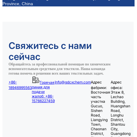
Province, China
Свяжитесь с нами
сейчас
Обращайтесь за профессиональной помощью по химическим
вспомогательным средствам для текстиля. Наша команда
готова помочь в решении всех ваших текстильных задач.
+86-
Info@gdcxchem.com
Адрес
Адрес
Горячая
линия для
18946995563
фабрики:
офиса:
подачи
Восточная
Этаж 8,
жалоб: +86-
часть
Lechao
15766227459
участка
Building,
Gucuo,
Huangshan
Sishen
Road,
Road,
Longhu
Liangying
District,
Town,
Shantou
Chaonan
City,
District,
Guangdong