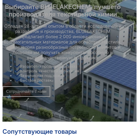
Выбирайте BLUELAKECHEM, лучшего
производителя текстильной химии
Обладая 28-летним опытом в области исследований и
разработок и производства, BLUELAKECHEM
предлагает более 2 000 инновационных
вспомогательных материалов для обработки текстиля,
удовлетворяя разнообразные потребности клиентов и
позволяя им получать конкурентоспособную и
высококачественную продукцию.
Разработка продуктов на заказ
Контроль качества и испытания
Техническая поддержка
Быстрая доставка
Сотрудничайте с нами
Сопутствующие товары