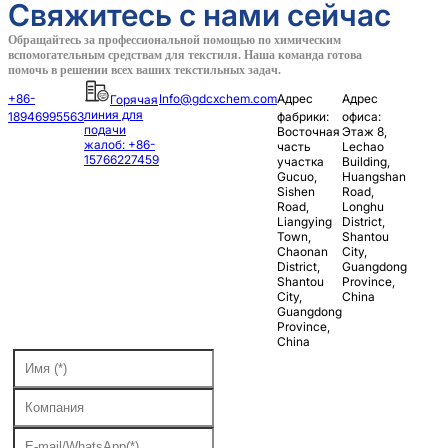
Свяжитесь с нами сейчас
Обращайтесь за профессиональной помощью по химическим
вспомогательным средствам для текстиля. Наша команда готова
помочь в решении всех ваших текстильных задач.
+86-
Info@gdcxchem.com
Адрес
Адрес
Горячая
линия для
18946995563
фабрики:
офиса:
подачи
Восточная
Этаж 8,
жалоб: +86-
часть
Lechao
15766227459
участка
Building,
Gucuo,
Huangshan
Sishen
Road,
Road,
Longhu
Liangying
District,
Town,
Shantou
Chaonan
City,
District,
Guangdong
Shantou
Province,
City,
China
Guangdong
Province,
China