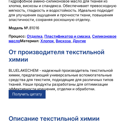
Гидрофобное амино-силиконовое масло для тканей из
хлопка, вискозы и спандекса. Обеспечивает превосходную
мягкость, гладкость и водостойкость. Идеально подходит
для улучшения ощущения и прочности ткани, повышения
эластичности, сохраняя роскошную отделку.
Модель №.
81016
Процесс:
Отделка
,
Пластификатор и смазка
,
Силиконовое
масло
Материал:
Хлопок
,
Вискоза
,
Другие
От производителя текстильной
химии
BLUELAKECHEM - надежный производитель текстильной
химии, предлагающий универсальные вспомогательные
средства для текстиля, подходящие для различных типов
тканей. Наши продукты разработаны для оптимизации
эффективности крашения, отделки и обработки.
Получить цитату
Описание текстильной химии