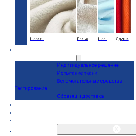
Шерсть
Белье
Шелк
Другие
R & D
Услуги
Индивидуальное решение
Испытание ткани
Вспомогательные средства
Тестирование
Образец и доставка
О сайте
Блоги и новости
Связаться с