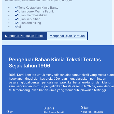
konsistensi, keselamatan dan hasil yang unggul.
Teks Kestabilan Kimia Bantu
Ujian Lorek Warna Fabrik
Ujian membasahkan
Ujian keputihan
Ujian anti pilling
dll.
Mengenai Ujian Bantuan
Mengenai Pengujian Fabrik
Pengeluar Bahan Kimia Tekstil Teratas
Sejak tahun 1996
1996. Kami komited untuk menyediakan alat bantu tekstil yang mesra alam
kecekapan tinggi dan kos efektif. Dengan menyelaraskan permintaan
pasaran global dengan pengalaman praktikal bertahun-tahun dari kilang
kami sendiri dan institusi penyelidikan tekstil di seluruh China, kami denga
teliti membangunkan bahan kimia yang memenuhi piawaian tertinggi.
0
tan
0
jenis
0
㎡
Keluaran Tahunan
Alat Bantu Tekstil