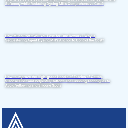
Softener, while Reducing Dyeing Mill’s Comprehensive Cost?
How Much Profit Will You Lose for One Rework? Why Is
Sequestering Agent Dyeing Mill’s Anchor to Control the Cost?
How to Improve the High-grade Handle of Fabrics of Cotton,
Viscose Fiber and Polyester/Cotton? The Finishing Techniques to
Avoid Yellowing and Silicone Spots