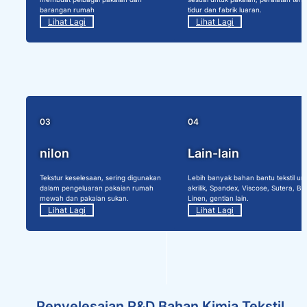
barangan rumah
tidur dan fabrik luaran.
Lihat Lagi
Lihat Lagi
03
04
nilon
Lain-lain
Tekstur keselesaan, sering digunakan
Lebih banyak bahan bantu tekstil un
dalam pengeluaran pakaian rumah
akrilik, Spandex, Viscose, Sutera, Bul
mewah dan pakaian sukan.
Linen, gentian lain.
Lihat Lagi
Lihat Lagi
Penyelesaian R&D Bahan Kimia Tekstil