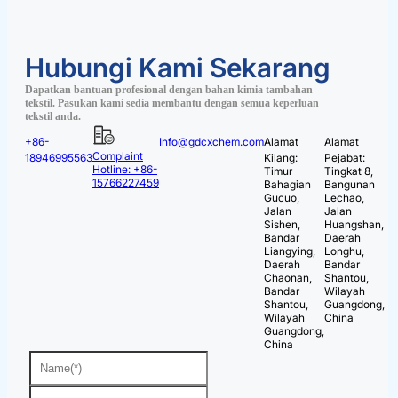
Hubungi Kami Sekarang
Dapatkan bantuan profesional dengan bahan kimia tambahan
tekstil. Pasukan kami sedia membantu dengan semua keperluan
tekstil anda.
+86-
Info@gdcxchem.com
Alamat
Alamat
Complaint
18946995563
Kilang:
Pejabat:
Hotline: +86-
Timur
Tingkat 8,
15766227459
Bahagian
Bangunan
Gucuo,
Lechao,
Jalan
Jalan
Sishen,
Huangshan,
Bandar
Daerah
Liangying,
Longhu,
Daerah
Bandar
Chaonan,
Shantou,
Bandar
Wilayah
Shantou,
Guangdong,
Wilayah
China
Guangdong,
China