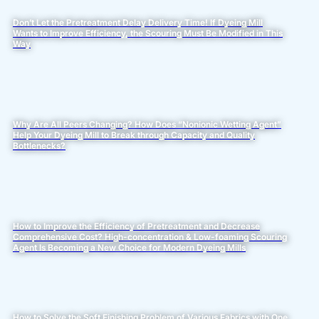
Don’t Let the Pretreatment Delay Delivery Time! If Dyeing Mill
Wants to Improve Efficiency, the Scouring Must Be Modified in This
Way
Why Are All Peers Changing? How Does “Nonionic Wetting Agent”
Help Your Dyeing Mill to Break through Capacity and Quality
Bottlenecks?
How to Improve the Efficiency of Pretreatment and Decrease
Comprehensive Cost? High-concentration & Low-foaming Scouring
Agent Is Becoming a New Choice for Modern Dyeing Mills
How to Solve the Soft Finishing Problem of Various Fabrics with One