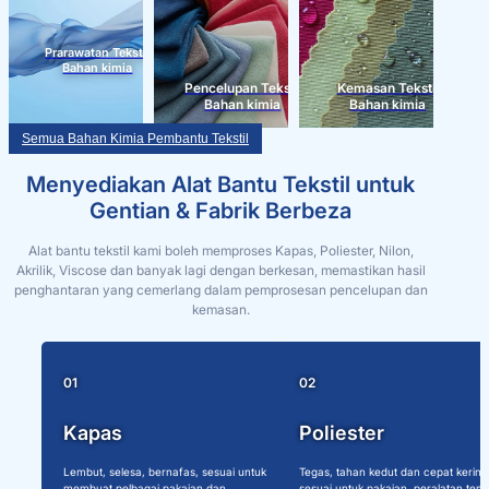
Prarawatan Tekstil
Bahan kimia
Pencelupan Tekstil
Kemasan Tekstil
Bahan kimia
Bahan kimia
Semua Bahan Kimia Pembantu Tekstil
Menyediakan Alat Bantu Tekstil untuk
Gentian & Fabrik Berbeza
Alat bantu tekstil kami boleh memproses Kapas, Poliester, Nilon,
Akrilik, Viscose dan banyak lagi dengan berkesan, memastikan hasil
penghantaran yang cemerlang dalam pemprosesan pencelupan dan
kemasan.
01
02
Kapas
Poliester
Lembut, selesa, bernafas, sesuai untuk
Tegas, tahan kedut dan cepat kering
membuat pelbagai pakaian dan
sesuai untuk pakaian, peralatan tem