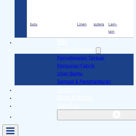
bulu
Linen
sutera
Lain-
lain
P&P
Perkhidmatan
Penyelesaian Tersuai
Pengujian Fabrik
Ujian Bantu
Sampel & Penghantaran
Tentang
Blog & Berita
Kenalan