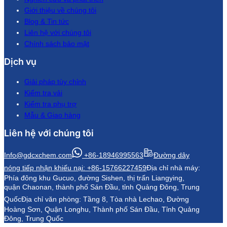
Giới thiệu về chúng tôi
Blog & Tin tức
Liên hệ với chúng tôi
Chính sách bảo mật
Dịch vụ
Giải pháp tùy chỉnh
Kiểm tra vải
Kiểm tra phụ trợ
Mẫu & Giao hàng
Liên hệ với chúng tôi
Info@gdcxchem.com
+86-18946995563
Đường dây
nóng tiếp nhận khiếu nại: +86-15766227459
Địa chỉ nhà máy:
Phía đông khu Gucuo, đường Sishen, thị trấn Liangying,
quận Chaonan, thành phố Sán Đầu, tỉnh Quảng Đông, Trung
Quốc
Địa chỉ văn phòng: Tầng 8, Tòa nhà Lechao, Đường
Hoàng Sơn, Quận Longhu, Thành phố Sán Đầu, Tỉnh Quảng
Đông, Trung Quốc