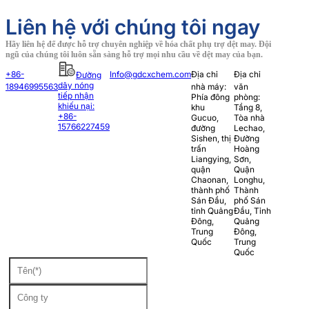
Liên hệ với chúng tôi ngay
Hãy liên hệ để được hỗ trợ chuyên nghiệp về hóa chất phụ trợ dệt may. Đội
ngũ của chúng tôi luôn sẵn sàng hỗ trợ mọi nhu cầu về dệt may của bạn.
+86-
Info@gdcxchem.com
Địa chỉ
Địa chỉ
Đường
dây nóng
18946995563
nhà máy:
văn
tiếp nhận
Phía đông
phòng:
khiếu nại:
khu
Tầng 8,
+86-
Gucuo,
Tòa nhà
15766227459
đường
Lechao,
Sishen, thị
Đường
trấn
Hoàng
Liangying,
Sơn,
quận
Quận
Chaonan,
Longhu,
thành phố
Thành
Sán Đầu,
phố Sán
tỉnh Quảng
Đầu, Tỉnh
Đông,
Quảng
Trung
Đông,
Quốc
Trung
Quốc