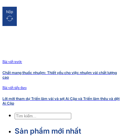
Nộp
Bài viết trước
Chất mang thuốc nhuộm: Thiết yếu cho việc nhuộm vải chất lượng
cao
Bài viết tiếp theo
Lời mời tham dự Triển lãm vải và sợi Ai Cập và Triển lãm thêu và dệt
Ai Cập
Tìm
kiếm
Sản phẩm mới nhất