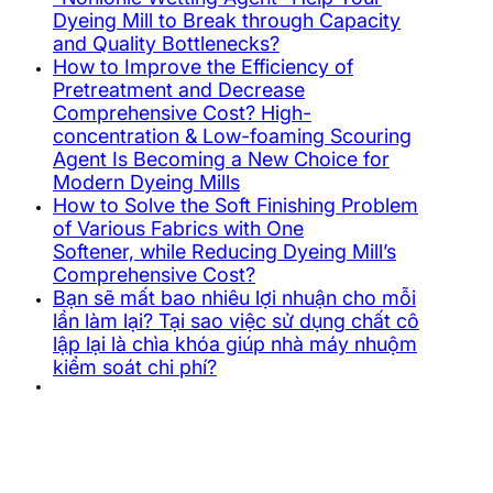
Dyeing Mill to Break through Capacity
and Quality Bottlenecks?
How to Improve the Efficiency of
Pretreatment and Decrease
Comprehensive Cost? High-
concentration & Low-foaming Scouring
Agent Is Becoming a New Choice for
Modern Dyeing Mills
How to Solve the Soft Finishing Problem
of Various Fabrics with One
Softener, while Reducing Dyeing Mill’s
Comprehensive Cost?
Bạn sẽ mất bao nhiêu lợi nhuận cho mỗi
lần làm lại? Tại sao việc sử dụng chất cô
lập lại là chìa khóa giúp nhà máy nhuộm
kiểm soát chi phí?