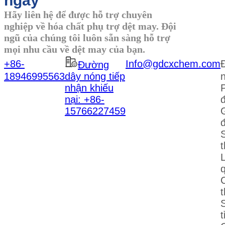
ngay
Hãy liên hệ để được hỗ trợ chuyên
nghiệp về hóa chất phụ trợ dệt may. Đội
ngũ của chúng tôi luôn sẵn sàng hỗ trợ
mọi nhu cầu về dệt may của bạn.
+86-
Info@gdcxchem.com
Đ
Đường
18946995563
dây nóng tiếp
nhận khiếu
nại: +86-
15766227459
t
L
t