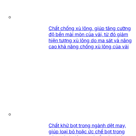
Chất chống xù lông, giúp tăng cường
độ bền mài mòn của vải, từ đó giảm
hiện tượng xù lông do ma sát và nâng
cao khả năng chống xù lông của vải
Chất khử bọt trong ngành dệt may,
giúp loại bỏ hoặc ức chế bọt trong