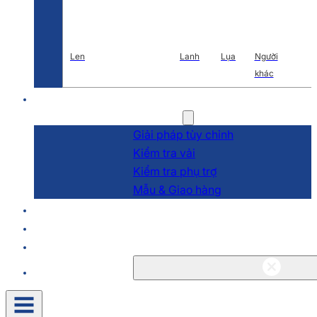
Len
Lanh
Lụa
Người
khác
Nghiên cứu và phát triển
Dịch vụ
Giải pháp tùy chỉnh
Kiểm tra vải
Kiểm tra phụ trợ
Mẫu & Giao hàng
Về
Blog & Tin tức
Liên hệ