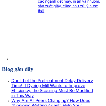
các ngành dệt may, in ấn và nhuộm,
sản xuất giấy, cũng như xử lý nước
thải
Blog gần đây
Don’t Let the Pretreatment Delay Delivery
Time! If Dyeing Mill Wants to Improve
Efficiency, the Scouring Must Be Modified
in This Way
Why Are All Peers Changing? How Does
“Nonionic Wetting Agent” Help Your