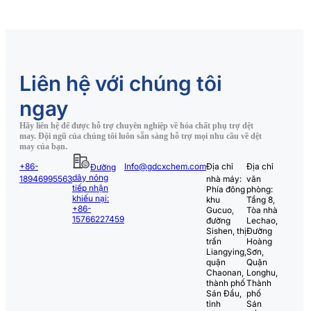
Liên hệ với chúng tôi
ngay
Hãy liên hệ để được hỗ trợ chuyên nghiệp về hóa chất phụ trợ dệt
may. Đội ngũ của chúng tôi luôn sẵn sàng hỗ trợ mọi nhu cầu về dệt
may của bạn.
+86-
Info@gdcxchem.com
Địa chỉ
Địa chỉ
Đường
dây nóng
18946995563
nhà máy:
văn
tiếp nhận
Phía đông
phòng:
khiếu nại:
khu
Tầng 8,
+86-
Gucuo,
Tòa nhà
15766227459
đường
Lechao,
Sishen, thị
Đường
trấn
Hoàng
Liangying,
Sơn,
quận
Quận
Chaonan,
Longhu,
thành phố
Thành
Sán Đầu,
phố
tỉnh
Sán