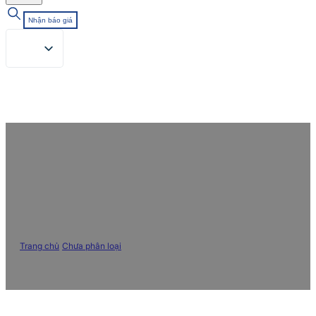
Nhận báo giá
Lời mời tham dự Triển lãm Dệt may
quốc tế CTGE Trung Quốc
Chaoshan
Trang chủ
/
Chưa phân loại
/
Lời mời tham dự Triển lãm Dệt may quốc tế
CTGE Trung Quốc Chaoshan