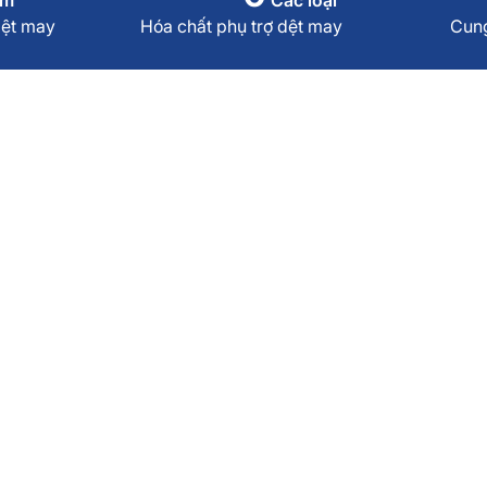
dệt may
Hóa chất phụ trợ dệt may
Cun