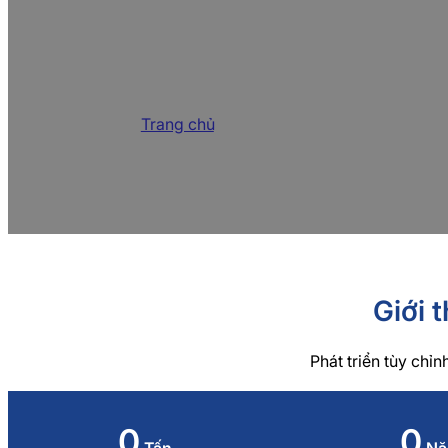
30 năm kinh nghiệ
Trang chủ
/
Về
Tập trung vào R&D hóa chất phụ trợ dệt 
Giới
Phát triển tùy chỉ
0
0
Tấn
Nă