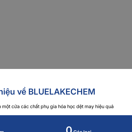
m trong lĩnh vực sản xuất
may
 thiệu về BLUELAKECHEM
nh một cửa các chất phụ gia hóa học dệt may hiệu quả
0
m
Các loại