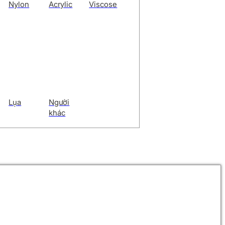
Nylon
Acrylic
Viscose
Lụa
Người
khác